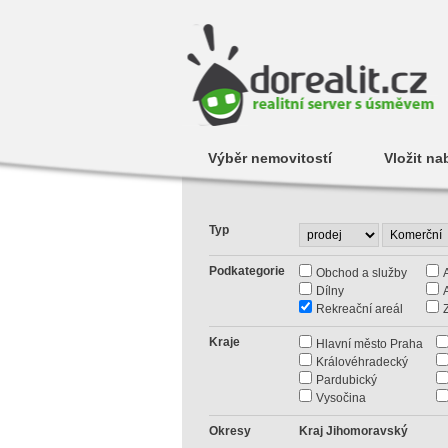
Výběr nemovitostí
Vložit na
Typ
Podkategorie
Obchod a služby
Dílny
Rekreační areál
Kraje
Hlavní město Praha
Královéhradecký
Pardubický
Vysočina
Okresy
Kraj Jihomoravský