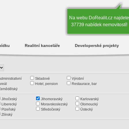
Na webu DoRealit.cz najdete
37739 nabídek nemovitostí!
bídku
Realitní kanceláře
Developerské projekty
Administrativní
Skladové
Výrobní
Areál
Hotel, pension
Restaurace, bar
Zemědělský
Jihočeský
Jihomoravský
Karlovarský
Liberecký
Moravskoslezský
Olomoucký
Plzeňský
Středočeský
Ústecký
Zlínský