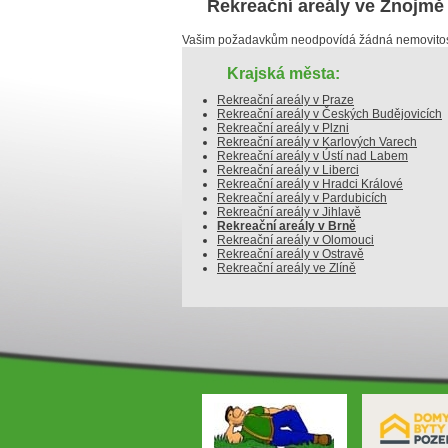
Rekreační areály ve Znojmě
Vašim požadavkům neodpovídá žádná nemovitost
Krajská města:
Rekreační areály v Praze
Rekreační areály v Českých Budějovicích
Rekreační areály v Plzni
Rekreační areály v Karlových Varech
Rekreační areály v Ústí nad Labem
Rekreační areály v Liberci
Rekreační areály v Hradci Králové
Rekreační areály v Pardubicích
Rekreační areály v Jihlavě
Rekreační areály v Brně
Rekreační areály v Olomouci
Rekreační areály v Ostravě
Rekreační areály ve Zlíně