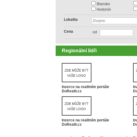
Blansko
Hodonín
Lokalita
Cena
od
Regionální lídři
Inzerce na realitním portále
In
DoRealit.cz
Do
Inzerce na realitním portále
In
DoRealit.cz
Do