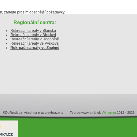
, zadejte prosím obecnější požadavky.
Regionální centra:
Rekreační areály v Blansku
Rekreační areály v Břeclavi
Rekreační areály v Hodoníně
Rekreační areály ve Vyškově
Rekreační areály ve Znojmě
©DoRealit.cz, všechna práva vyhrazena Tvorba www stránek
Winternet
2012 - 2026