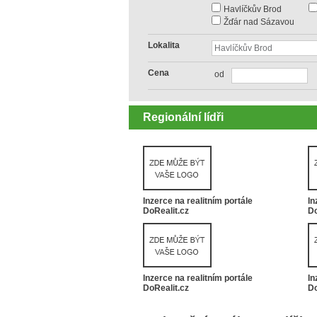
Havlíčkův Brod
Žďár nad Sázavou
Lokalita
Cena
od
Regionální lídři
Inzerce na realitním portále
In
DoRealit.cz
Do
Inzerce na realitním portále
In
DoRealit.cz
Do