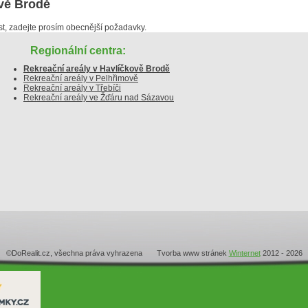
ově Brodě
, zadejte prosím obecnější požadavky.
Regionální centra:
Rekreační areály v Havlíčkově Brodě
Rekreační areály v Pelhřimově
Rekreační areály v Třebíči
Rekreační areály ve Žďáru nad Sázavou
©DoRealit.cz, všechna práva vyhrazena Tvorba www stránek
Winternet
2012 - 2026