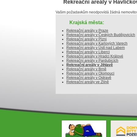
Rekreační areály v Havlíčk
Vašim požadavkům neodpovídá žádná nemovitost
Krajská města:
Rekreační areály v Praze
Rekreační areály v Českých Budějovicích
Rekreační areály v Plzni
Rekreační areály v Karlových Varech
Rekreační areály v Ústí nad Labem
Rekreační areály v Liberci
Rekreační areály v Hradci Králové
Rekreační areály v Pardubicích
Rekreační areály v Jihlavě
Rekreační areály v Brně
Rekreační areály v Olomouci
Rekreační areály v Ostravě
Rekreační areály ve Zlíně