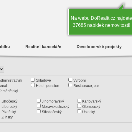
Na webu DoRealit.cz najdete
37685 nabídek nemovitostí!
bídku
Realitní kanceláře
Developerské projekty
Administrativní
Skladové
Výrobní
Areál
Hotel, pension
Restaurace, bar
Zemědělský
Jihočeský
Jihomoravský
Karlovarský
Liberecký
Moravskoslezský
Olomoucký
Plzeňský
Středočeský
Ústecký
Zlínský