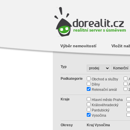
Výběr nemovitostí
Vložit na
Typ
Podkategorie
Obchod a služby
Dílny
Rekreační areál
Kraje
Hlavní město Praha
Královéhradecký
Pardubický
Vysočina
Okresy
Kraj Vysočina