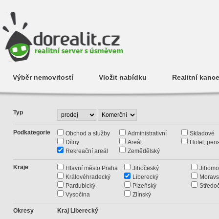
Výběr nemovitostí
Vložit nabídku
Realitní kance
Typ
Podkategorie
Obchod a služby
Administrativní
Skladové
Dílny
Areál
Hotel, pen
Rekreační areál
Zemědělský
Kraje
Hlavní město Praha
Jihočeský
Jihomo
Královéhradecký
Liberecký
Moravs
Pardubický
Plzeňský
Středo
Vysočina
Zlínský
Okresy
Kraj Liberecký