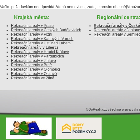
Vašim požadavkům neodpovídá žádná nemovitost, zadejte prosím obecnější poža
Krajská města:
Regionální centra
Rekreační areály v Praze
Rekreační areály v České
Rekreační areály v Českých Budějovicích
Rekreační areály v Jablonc
Rekreační areály v Plzni
Rekreační areály v Semile
Rekreační areály v Karlových Varech
Rekreační areály v Ústí nad Labem
Rekreační areály v Liberci
Rekreační areály v Hradci Králové
Rekreační areály v Pardubicích
Rekreační areály v Jihlavě
Rekreační areály v Brně
Rekreační areály v Olomouci
Rekreační areály v Ostravě
Rekreační areály ve Zlíně
©DoRealit.cz, všechna práva v