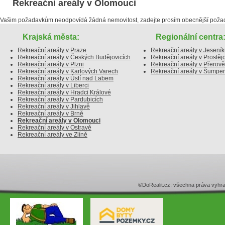
Rekreační areály v Olomouci
Vašim požadavkům neodpovídá žádná nemovitost, zadejte prosím obecnější poža
Krajská města:
Regionální centra
Rekreační areály v Praze
Rekreační areály v Jesení
Rekreační areály v Českých Budějovicích
Rekreační areály v Prostěj
Rekreační areály v Plzni
Rekreační areály v Přerově
Rekreační areály v Karlových Varech
Rekreační areály v Šumpe
Rekreační areály v Ústí nad Labem
Rekreační areály v Liberci
Rekreační areály v Hradci Králové
Rekreační areály v Pardubicích
Rekreační areály v Jihlavě
Rekreační areály v Brně
Rekreační areály v Olomouci
Rekreační areály v Ostravě
Rekreační areály ve Zlíně
©DoRealit.cz, všechna práva v