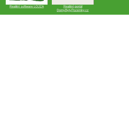
Realitní software LOJZA
Realitní portál
DomyBytyPozemky.cz