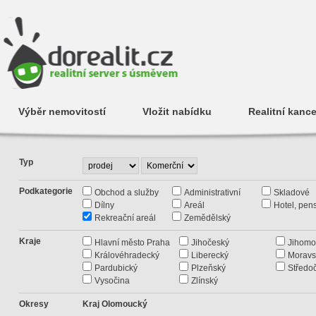
Výběr nemovitostí
Vložit nabídku
Realitní kance
Typ
Podkategorie
Obchod a služby
Administrativní
Skladové
Dílny
Areál
Hotel, pen
Rekreační areál
Zemědělský
Kraje
Hlavní město Praha
Jihočeský
Jihomo
Královéhradecký
Liberecký
Moravs
Pardubický
Plzeňský
Středo
Vysočina
Zlínský
Okresy
Kraj Olomoucký