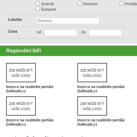
Jeseník
Olomouc
Prostěj
Šumperk
Lokalita
Cena
od
do
Regionální lídři
Inzerce na realitním portále
Inzerce na realitním portále
DoRealit.cz
DoRealit.cz
Inzerce na realitním portále
Inzerce na realitním portále
DoRealit.cz
DoRealit.cz