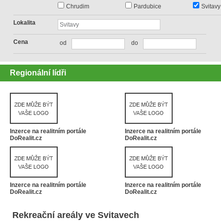
Chrudim
Pardubice
Svitavy
Lokalita
Cena
od
do
Regionální lídři
Inzerce na realitním portále
Inzerce na realitním portále
DoRealit.cz
DoRealit.cz
Inzerce na realitním portále
Inzerce na realitním portále
DoRealit.cz
DoRealit.cz
Rekreační areály ve Svitavech