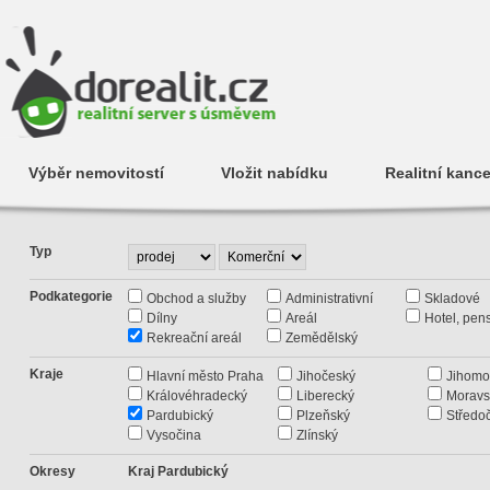
Výběr nemovitostí
Vložit nabídku
Realitní kance
Typ
Podkategorie
Obchod a služby
Administrativní
Skladové
Dílny
Areál
Hotel, pen
Rekreační areál
Zemědělský
Kraje
Hlavní město Praha
Jihočeský
Jihomo
Královéhradecký
Liberecký
Moravs
Pardubický
Plzeňský
Středo
Vysočina
Zlínský
Okresy
Kraj Pardubický