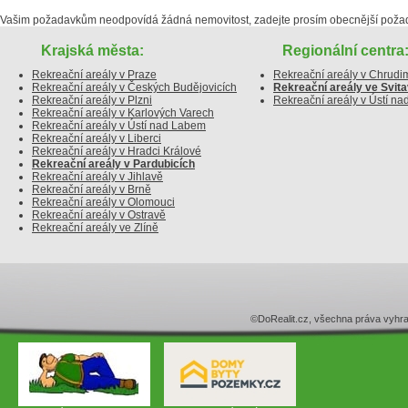
Vašim požadavkům neodpovídá žádná nemovitost, zadejte prosím obecnější poža
Krajská města:
Regionální centra
Rekreační areály v Praze
Rekreační areály v Chrudi
Rekreační areály v Českých Budějovicích
Rekreační areály ve Svit
Rekreační areály v Plzni
Rekreační areály v Ústí nad
Rekreační areály v Karlových Varech
Rekreační areály v Ústí nad Labem
Rekreační areály v Liberci
Rekreační areály v Hradci Králové
Rekreační areály v Pardubicích
Rekreační areály v Jihlavě
Rekreační areály v Brně
Rekreační areály v Olomouci
Rekreační areály v Ostravě
Rekreační areály ve Zlíně
©DoRealit.cz, všechna práva v