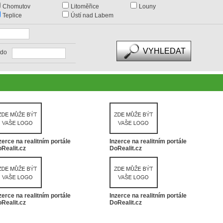
Chomutov
Litoměřice
Louny
Teplice
Ústí nad Labem
do
zerce na realitním portále
Inzerce na realitním portále
Realit.cz
DoRealit.cz
zerce na realitním portále
Inzerce na realitním portále
Realit.cz
DoRealit.cz