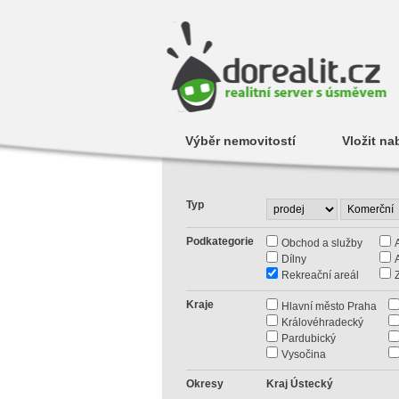
Výběr nemovitostí
Vložit na
Typ
Podkategorie
Obchod a služby
Dílny
Rekreační areál
Kraje
Hlavní město Praha
Královéhradecký
Pardubický
Vysočina
Okresy
Kraj Ústecký