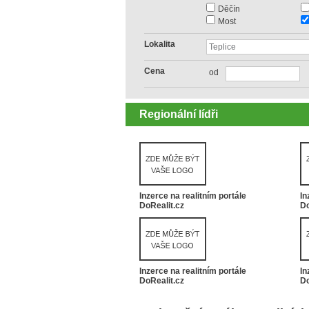
Děčín
Most
Lokalita
Cena
od
Regionální lídři
Inzerce na realitním portále
In
DoRealit.cz
Do
Inzerce na realitním portále
In
DoRealit.cz
Do