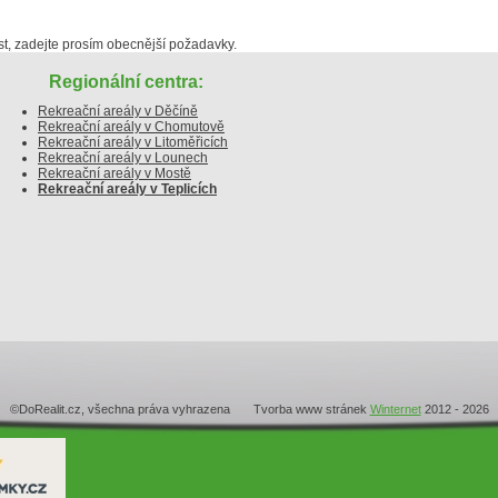
, zadejte prosím obecnější požadavky.
Regionální centra:
Rekreační areály v Děčíně
Rekreační areály v Chomutově
Rekreační areály v Litoměřicích
Rekreační areály v Lounech
Rekreační areály v Mostě
Rekreační areály v Teplicích
©DoRealit.cz, všechna práva vyhrazena Tvorba www stránek
Winternet
2012 - 2026