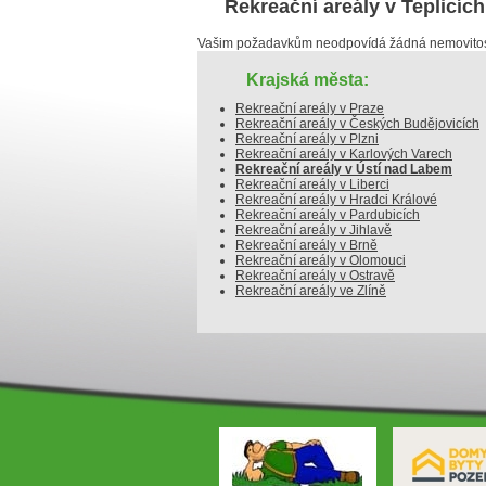
Rekreační areály v Teplicích
Vašim požadavkům neodpovídá žádná nemovitost
Krajská města:
Rekreační areály v Praze
Rekreační areály v Českých Budějovicích
Rekreační areály v Plzni
Rekreační areály v Karlových Varech
Rekreační areály v Ústí nad Labem
Rekreační areály v Liberci
Rekreační areály v Hradci Králové
Rekreační areály v Pardubicích
Rekreační areály v Jihlavě
Rekreační areály v Brně
Rekreační areály v Olomouci
Rekreační areály v Ostravě
Rekreační areály ve Zlíně