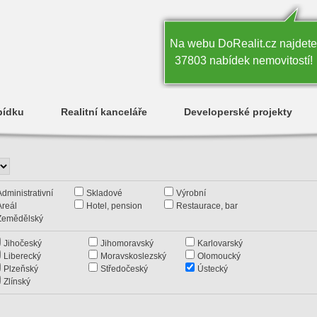
Na webu DoRealit.cz najdete
37803 nabídek nemovitostí!
bídku
Realitní kanceláře
Developerské projekty
Administrativní
Skladové
Výrobní
Areál
Hotel, pension
Restaurace, bar
Zemědělský
Jihočeský
Jihomoravský
Karlovarský
Liberecký
Moravskoslezský
Olomoucký
Plzeňský
Středočeský
Ústecký
Zlínský