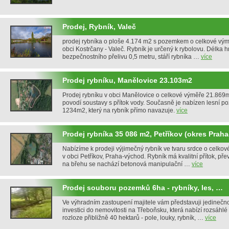
Prodej, Rybník, Valeč
prodej rybníka o ploše 4.174 m2 s pozemkem o celkové vý
obci Kostrčany - Valeč. Rybník je určený k rybolovu. Délka h
bezpečnostního přelivu 0,5 metru, stáří rybníka …
více
Prodej rybníku, Manělovice 23.103m2
Prodej rybníku v obci Manělovice o celkové výměře 21.869
povodí soustavy s přítok vody. Současně je nabízen lesní 
1234m2, který na rybník přímo navazuje.
více
Prodej rybníka 35 086 m2, Petříkov (okres Prah
Nabízíme k prodeji výjimečný rybník ve tvaru srdce o celk
v obci Petříkov, Praha-východ. Rybník má kvalitní přítok, př
na břehu se nachází betonová manipulační …
více
Prodej souboru pozemků 6ha - rybníky, les, …
Ve výhradním zastoupení majitele vám představuji jedinečnou
investici do nemovitosti na Třeboňsku, která nabízí rozsáhl
rozloze přibližně 40 hektarů - pole, louky, rybník, …
více