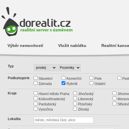
Výběr nemovitostí
Vložit nabídku
Realitní kance
Typ
Podkategorie
Stavební
Komerční
Pole
Past
Zahrada
Rybník
Ostatní
Kraje
Hlavní město Praha
Jihočeský
Jihomo
Královéhradecký
Liberecký
Moravs
Pardubický
Plzeňský
Středo
Vysočina
Zlínský
Lokalita