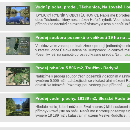
Vodní plocha, prodej, Těchonice, Nalžovské Hor
IDYLICKÝ RYBNÍK V OBCI TĚCHONICE Nabízíme k prodeji r
obce Těchonice, který nese název Hořejší rybník. Vodní pl
přírodou se nachází na rozhraní zástavby a lesa a nabízí 
Prodej souboru pozemků o velikosti 19 ha na 
V exkluzivním zastoupení nabízíme k prodeji jedinečný uc
v katastru obce Čejov/Hadina na Humpolecku o celkové roz
Pozemky leží na samotě uprostřed krásné přírody. Na …
víc
Prodej rybníku 5 506 m2, Toužim - Radyně
Nabízíme k prodeji soubor třech pozemků v osobním vlastnic
výměrou 5.506 m2 nacházejících se v katastrálním území Ra
oblasti Na tokovně. Pozemky jsou vedeny jako přírodní …
ví
Prodej vodní plochy, 18189 m2, Slezské Rudolti
Hledáte místo, kde si můžete užívat naprostý klid, soukromí 
přírody? Právě jste ho našli. Nabízíme k prodeji pozemky s 
výměře 18 189 m2 v katastrálním území Městys Rudoltice.