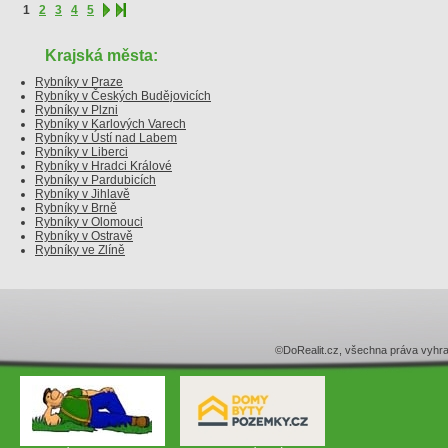
1
2
3
4
5
Krajská města:
Rybníky v Praze
Rybníky v Českých Budějovicích
Rybníky v Plzni
Rybníky v Karlových Varech
Rybníky v Ústí nad Labem
Rybníky v Liberci
Rybníky v Hradci Králové
Rybníky v Pardubicích
Rybníky v Jihlavě
Rybníky v Brně
Rybníky v Olomouci
Rybníky v Ostravě
Rybníky ve Zlíně
©DoRealit.cz, všechna práva v