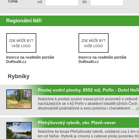
Cena
od
do
Regionální lídři
Inzerce na realitním portále
Inzerce na realitním portále
DoRealit.cz
DoRealit.cz
Rybníky
Prodej vodní plochy, 8552 m2, Pořín - Dolní Hoř
Nabízíme k prodeji soubor navazujících pozemků o celkové
nacházejících se v ků Pořín v atraktivní lokalitě jižních Čec
dlouhodobě podmáčené a svou polohou i charakterem …
v
Přehýšovský rybník, okr. Plzeň-sever
Nabízíme ke koupi Přehýšovský rybník, vzdálený cca 1 km o
km od Nýřan. Rybník je chovný o celkové ploše pozemku 9