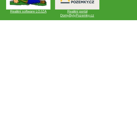
Realitní software LOJZA
Realitní portál
DomyBytyPozemky.cz