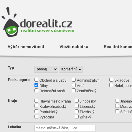
Výběr nemovitostí
Vložit nabídku
Realitní kance
Typ
Podkategorie
Obchod a služby
Administrativní
Skladové
Dílny
Areál
Hotel, pen
Rekreační areál
Zemědělský
Kraje
Hlavní město Praha
Jihočeský
Jihomo
Královéhradecký
Liberecký
Moravs
Pardubický
Plzeňský
Středo
Vysočina
Zlínský
Lokalita