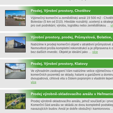
Prodej, Výrobní prostory, Chotětov
Výjimečný komerční a zemědělský areál 19 500 m2 - Chotěto
Boleslav (5 km od D10). Hledáte rozsáhlý, ucelený a strateg
pro své podnikání, výrobu, logistiku nebo zemědělskou …
v
Výrobní prostory, prodej, Průmyslová, Bolatice
Nabízíme k prodeji komerční objekt v atraktivní průmyslové z
Nemovitost prošla kompletní rekonstrukcí a je připravena k
bez dalších investic. Objekt je ideální jako …
více
Prodej, Výrobní prostory, Klatovy
Ve výhradním zastoupení Vám nabízíme velice výjimečnou 
komerčních pozemků se sklady, halami a garážemi a domin
dvoupatrová, cihlová vila s číslem popisným s vlastním te
více
Prodej výrobně-skladovacího areálu v Heřmani
Prodej výrobně-skladovacího areálu, jehož součástí je i prvo
Komerční část areálu se skládá ze dvou kompletně podskle
navazujících budov. Areál je dobře obslužný i kamionovou