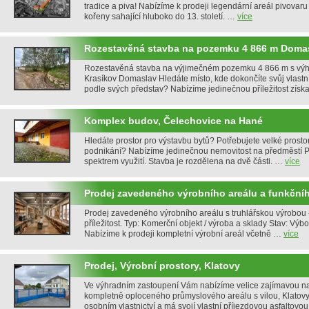
tradice a piva! Nabízíme k prodeji legendární areál pivovar
kořeny sahající hluboko do 13. století. …
více
Rozestavěná stavba na pozemku 4 866 m Doma
Rozestavěná stavba na výjimečném pozemku 4 866 m s vý
Krasíkov Domaslav Hledáte místo, kde dokončíte svůj vlastn
podle svých představ? Nabízíme jedinečnou příležitost získ
Komplex budov, Čelechovice na Hané
Hledáte prostor pro výstavbu bytů? Potřebujete velké prosto
podnikání? Nabízíme jedinečnou nemovitost na předměstí P
spektrem využití. Stavba je rozdělena na dvě části. …
více
Prodej zavedeného výrobního areálu a funkční
Prodej zavedeného výrobního areálu s truhlářskou výrobou -
příležitost. Typ: Komerční objekt / výroba a sklady Stav: Výbo
Nabízíme k prodeji kompletní výrobní areál včetně …
více
Prodej, Výrobní prostory, Klatovy
Ve výhradním zastoupení Vám nabízíme velice zajímavou n
kompletně oploceného průmyslového areálu s vilou, Klatovy
osobním vlastnictví a má svojí vlastní příjezdovou asfaltov