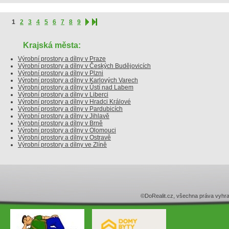
1
2
3
4
5
6
7
8
9
Krajská města:
Výrobní prostory a dílny v Praze
Výrobní prostory a dílny v Českých Budějovicích
Výrobní prostory a dílny v Plzni
Výrobní prostory a dílny v Karlových Varech
Výrobní prostory a dílny v Ústí nad Labem
Výrobní prostory a dílny v Liberci
Výrobní prostory a dílny v Hradci Králové
Výrobní prostory a dílny v Pardubicích
Výrobní prostory a dílny v Jihlavě
Výrobní prostory a dílny v Brně
Výrobní prostory a dílny v Olomouci
Výrobní prostory a dílny v Ostravě
Výrobní prostory a dílny ve Zlíně
©DoRealit.cz, všechna práva v