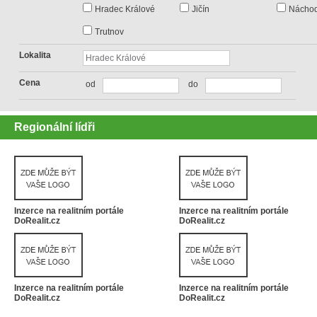
Hradec Králové
Jičín
Nácho
Trutnov
Lokalita
Cena
od
do
Regionální lídři
Inzerce na realitním portále
Inzerce na realitním portále
DoRealit.cz
DoRealit.cz
Inzerce na realitním portále
Inzerce na realitním portále
DoRealit.cz
DoRealit.cz