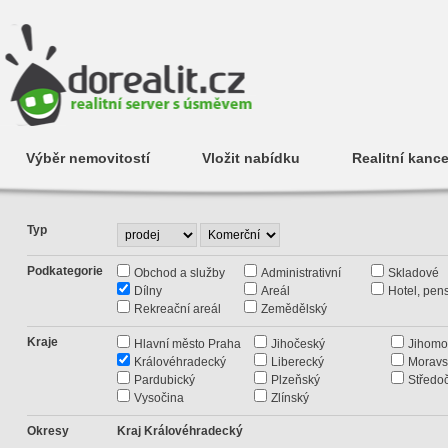
Výběr nemovitostí
Vložit nabídku
Realitní kance
Typ
Podkategorie
Obchod a služby
Administrativní
Skladové
Dílny
Areál
Hotel, pen
Rekreační areál
Zemědělský
Kraje
Hlavní město Praha
Jihočeský
Jihomo
Královéhradecký
Liberecký
Moravs
Pardubický
Plzeňský
Středo
Vysočina
Zlínský
Okresy
Kraj Královéhradecký