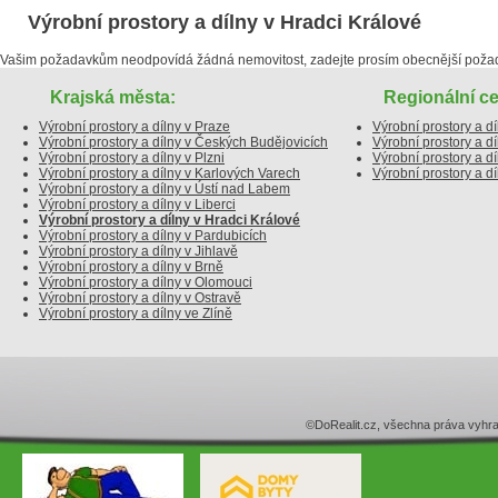
Výrobní prostory a dílny v Hradci Králové
Vašim požadavkům neodpovídá žádná nemovitost, zadejte prosím obecnější poža
Krajská města:
Regionální ce
Výrobní prostory a dílny v Praze
Výrobní prostory a dí
Výrobní prostory a dílny v Českých Budějovicích
Výrobní prostory a d
Výrobní prostory a dílny v Plzni
Výrobní prostory a 
Výrobní prostory a dílny v Karlových Varech
Výrobní prostory a dí
Výrobní prostory a dílny v Ústí nad Labem
Výrobní prostory a dílny v Liberci
Výrobní prostory a dílny v Hradci Králové
Výrobní prostory a dílny v Pardubicích
Výrobní prostory a dílny v Jihlavě
Výrobní prostory a dílny v Brně
Výrobní prostory a dílny v Olomouci
Výrobní prostory a dílny v Ostravě
Výrobní prostory a dílny ve Zlíně
©DoRealit.cz, všechna práva v