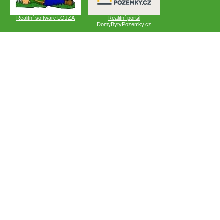
Realitní software LOJZA
Realitní portál
DomyBytyPozemky.cz