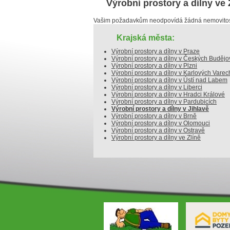
Výrobní prostory a dílny v
Vašim požadavkům neodpovídá žádná nemovitost
Krajská města:
Výrobní prostory a dílny v Praze
Výrobní prostory a dílny v Českých Budějo
Výrobní prostory a dílny v Plzni
Výrobní prostory a dílny v Karlových Varec
Výrobní prostory a dílny v Ústí nad Labem
Výrobní prostory a dílny v Liberci
Výrobní prostory a dílny v Hradci Králové
Výrobní prostory a dílny v Pardubicích
Výrobní prostory a dílny v Jihlavě
Výrobní prostory a dílny v Brně
Výrobní prostory a dílny v Olomouci
Výrobní prostory a dílny v Ostravě
Výrobní prostory a dílny ve Zlíně