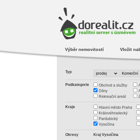
Výběr nemovitostí
Vložit na
Typ
Podkategorie
Obchod a služby
Dílny
Rekreační areál
Kraje
Hlavní město Praha
Královéhradecký
Pardubický
Vysočina
Okresy
Kraj Vysočina