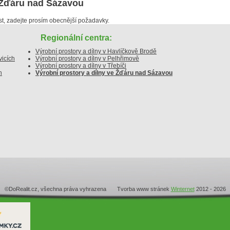
e Žďáru nad Sázavou
, zadejte prosím obecnější požadavky.
Regionální centra:
Výrobní prostory a dílny v Havlíčkově Brodě
vicích
Výrobní prostory a dílny v Pelhřimově
Výrobní prostory a dílny v Třebíči
h
Výrobní prostory a dílny ve Žďáru nad Sázavou
©DoRealit.cz, všechna práva vyhrazena Tvorba www stránek
Winternet
2012 - 2026