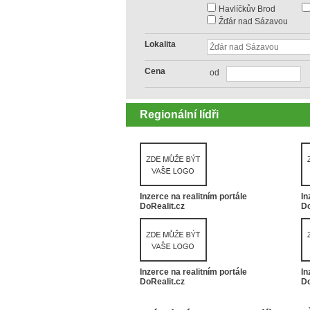
Havlíčkův Brod
Žďár nad Sázavou
Lokalita
Cena
od
Regionální lídři
Inzerce na realitním portále
In
DoRealit.cz
Do
Inzerce na realitním portále
In
DoRealit.cz
Do