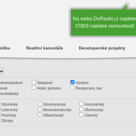
Na webu DoRealit.cz najdete
37803 nabídek nemovitostí!
bídku
Realitní kanceláře
Developerské projekty
Administrativní
Skladové
Výrobní
Areál
Hotel, pension
Restaurace, bar
Zemědělský
Jihočeský
Jihomoravský
Karlovarský
Liberecký
Moravskoslezský
Olomoucký
Plzeňský
Středočeský
Ústecký
Zlínský