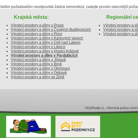
Vašim požadavkům neodpovídá žádná nemovitost, zadejte prosím obecnější poža
Krajská města:
Regionální ce
Výrobní prostory a dílny v Praze
Výrobní prostory a d
Výrobní prostory a dílny v Českých Budějovicích
Výrobní prostory a d
Výrobní prostory a dílny v Plzni
Výrobní prostory a dí
Výrobní prostory a dílny v Karlových Varech
Výrobní prostory a dílny v Ústí nad Labem
Výrobní prostory a dílny v Liberci
Výrobní prostory a dílny v Hradci Králové
Výrobní prostory a dílny v Pardubicích
Výrobní prostory a dílny v Jihlavě
Výrobní prostory a dílny v Brně
Výrobní prostory a dílny v Olomouci
Výrobní prostory a dílny v Ostravě
Výrobní prostory a dílny ve Zlíně
©DoRealit.cz, všechna práva v