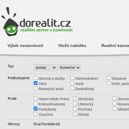
Výběr nemovitostí
Vložit nabídku
Realitní kance
Typ
Podkategorie
Obchod a služby
Administrativní
Skladové
Dílny
Areál
Hotel, pen
Rekreační areál
Zemědělský
Kraje
Hlavní město Praha
Jihočeský
Jihomo
Královéhradecký
Liberecký
Moravs
Pardubický
Plzeňský
Středo
Vysočina
Zlínský
Okresy
Kraj Pardubický