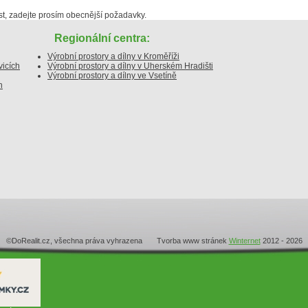
, zadejte prosím obecnější požadavky.
Regionální centra:
Výrobní prostory a dílny v Kroměříži
vicích
Výrobní prostory a dílny v Uherském Hradišti
Výrobní prostory a dílny ve Vsetíně
h
©DoRealit.cz, všechna práva vyhrazena Tvorba www stránek
Winternet
2012 - 2026