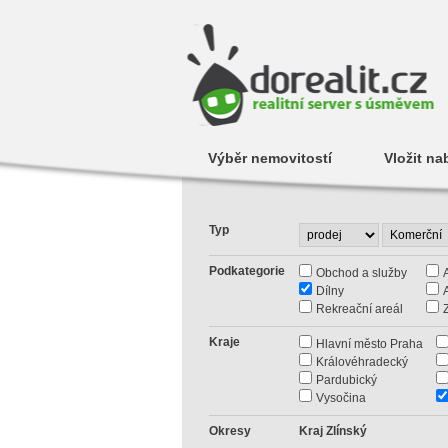
Výběr nemovitostí
Vložit na
Typ
Podkategorie
Obchod a služby
Dílny
Rekreační areál
Kraje
Hlavní město Praha
Královéhradecký
Pardubický
Vysočina
Okresy
Kraj Zlínský