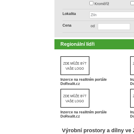
Kroměříž
Lokalita
Cena
od
Regionální lídři
Inzerce na realitním portále
In
DoRealit.cz
Do
Inzerce na realitním portále
In
DoRealit.cz
Do
Výrobní prostory a dílny ve 