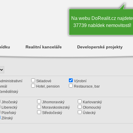
Na webu DoRealit.cz najdete
37739 nabídek nemovitostí!
bídku
Realitní kanceláře
Developerské projekty
Administrativní
Skladové
Výrobní
Areál
Hotel, pension
Restaurace, bar
Zemědělský
Jihočeský
Jihomoravský
Karlovarský
Liberecký
Moravskoslezský
Olomoucký
Plzeňský
Středočeský
Ústecký
Zlínský