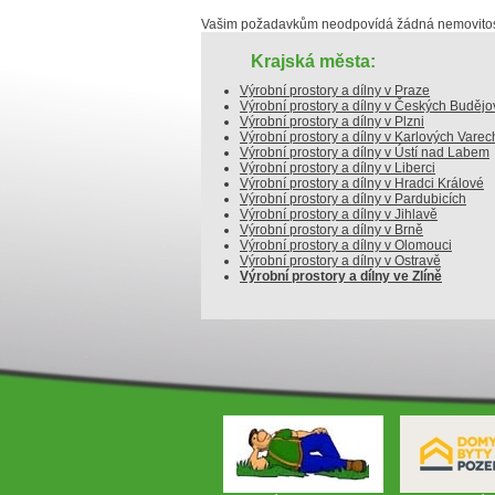
Vašim požadavkům neodpovídá žádná nemovitost
Krajská města:
Výrobní prostory a dílny v Praze
Výrobní prostory a dílny v Českých Budějo
Výrobní prostory a dílny v Plzni
Výrobní prostory a dílny v Karlových Varec
Výrobní prostory a dílny v Ústí nad Labem
Výrobní prostory a dílny v Liberci
Výrobní prostory a dílny v Hradci Králové
Výrobní prostory a dílny v Pardubicích
Výrobní prostory a dílny v Jihlavě
Výrobní prostory a dílny v Brně
Výrobní prostory a dílny v Olomouci
Výrobní prostory a dílny v Ostravě
Výrobní prostory a dílny ve Zlíně