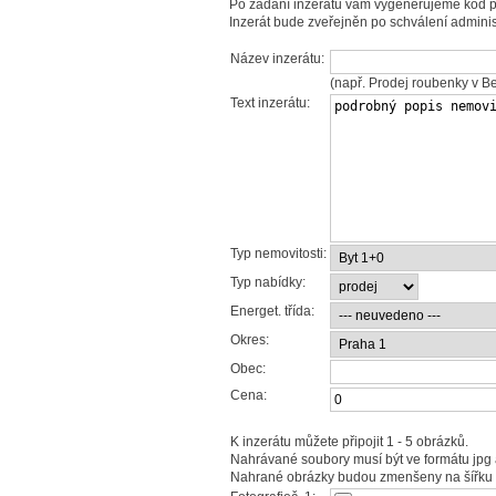
Po zadání inzerátu vám vygenerujeme kód p
Inzerát bude zveřejněn po schválení adminis
Název inzerátu:
(např. Prodej roubenky v B
Text inzerátu:
Typ nemovitosti:
Typ nabídky:
Energet. třída:
Okres:
Obec:
Cena:
K inzerátu můžete připojit 1 - 5 obrázků.
Nahrávané soubory musí být ve formátu jpg 
Nahrané obrázky budou zmenšeny na šířku 