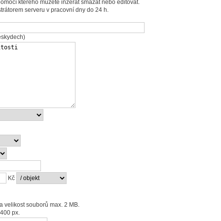
omocí kterého můžete inzerát smazat nebo editovat.
trátorem serveru v pracovní dny do 24 h.
eskydech)
Kč
a velikost souborů max. 2 MB.
400 px.