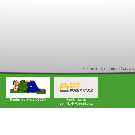
©DoRealit.cz, všechna práva v
Realitní software LOJZA
Realitní portál
DomyBytyPozemky.cz