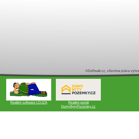
©DoRealit.cz, všechna práva v
Realitní software LOJZA
Realitní portál
DomyBytyPozemky.cz