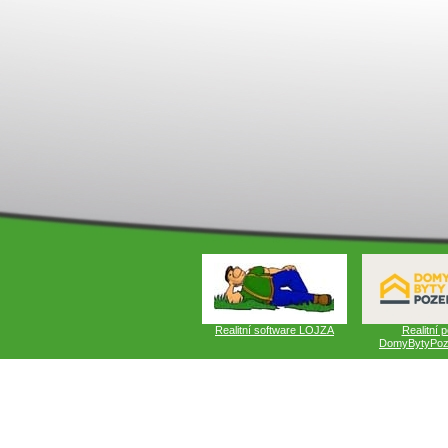
Realitní software LOJZA
Realitní p
DomyBytyPoz