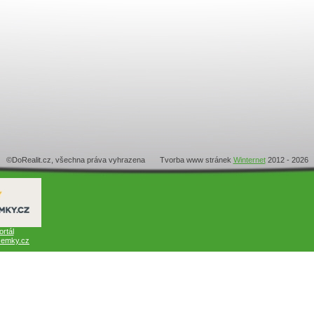
©DoRealit.cz, všechna práva vyhrazena Tvorba www stránek
Winternet
2012 - 2026
ortál
emky.cz