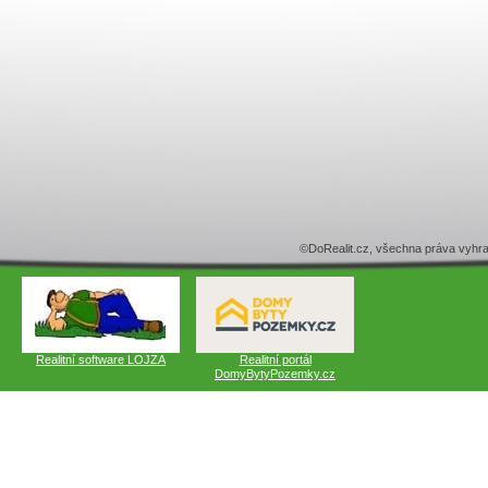
©DoRealit.cz, všechna práva v
Realitní software LOJZA
Realitní portál
DomyBytyPozemky.cz